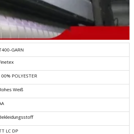
T400-GARN
Finetex
100% POLYESTER
Rohes Weiß
AA
Bekleidungsstoff
TT LC DP