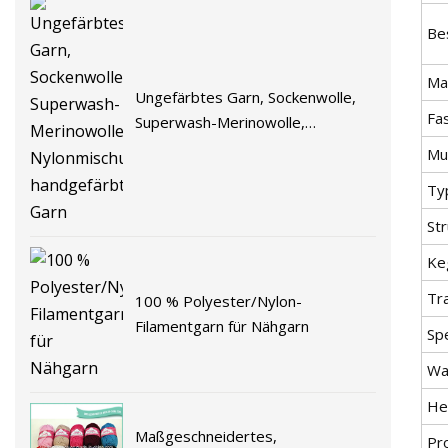
Be
Mat
Ungefärbtes Garn, Sockenwolle,
Fa
Superwash-Merinowolle,
Nylonmischung, handgefärbtes
Mu
Garn
Ty
Str
Ke
Tr
100 % Polyester/Nylon-
Filamentgarn für Nähgarn
Spe
Wa
He
Maßgeschneidertes,
Pr