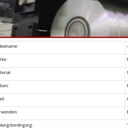
ikelname:
rke:
erial:
rben:
ad:
rwenden:
hlungsbedingung: