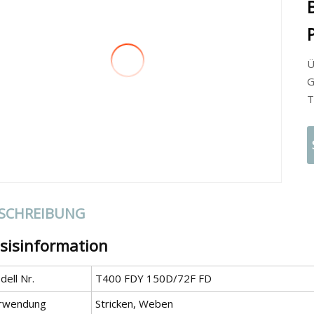
Ü
G
T
SCHREIBUNG
sisinformation
ell Nr.
T400 FDY 150D/72F FD
rwendung
Stricken, Weben