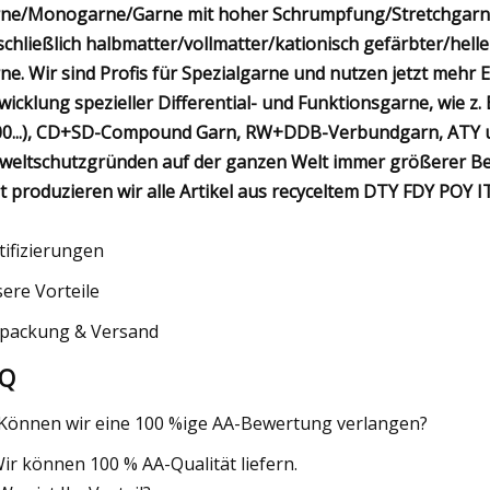
ne/Monogarne/Garne mit hoher Schrumpfung/Stretchgarn
schließlich halbmatter/vollmatter/kationisch gefärbter/hel
ne. Wir sind Profis für Spezialgarne und nutzen jetzt mehr 
wicklung spezieller Differential- und Funktionsgarne, wie z
0...), CD+SD-Compound Garn, RW+DDB-Verbundgarn, ATY und 
eltschutzgründen auf der ganzen Welt immer größerer Beli
zt produzieren wir alle Artikel aus recyceltem DTY FDY POY 
tifizierungen
ere Vorteile
packung & Versand
AQ
 Können wir eine 100 %ige AA-Bewertung verlangen?
Wir können 100 % AA-Qualität liefern.