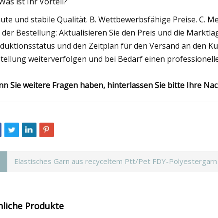
 Was ist Ihr Vorteil?
Gute und stabile Qualität. B. Wettbewerbsfähige Preise. C. Meh
 der Bestellung: Aktualisieren Sie den Preis und die Marktl
duktionsstatus und den Zeitplan für den Versand an den Ku
tellung weiterverfolgen und bei Bedarf einen professionel
n Sie weitere Fragen haben, hinterlassen Sie bitte Ihre Nac
Elastisches Garn aus recyceltem Ptt/Pet FDY-Polyestergarn
nliche Produkte