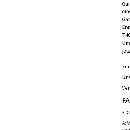
Gar
ein
Gar
Ent
T40
Umw
jet
Zer
Uns
Ver
F
F1:
A: 