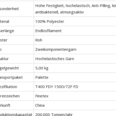
Hohe Festigkeit, hochelastisch, Anti-Pilling, 
sonderheit
antibakteriell, atmungsaktiv
erial
100% Polyester
serlänge
Endlosfilament
ster
Roh
p
Zweikomponentengarn
uktur
Hochelastisches Garn
gelgewicht
5,00 kg
ansportpaket
Palette
zifikation
T400 FDY 150D/72F FD
renzeichen
Finetex
rkunft
China
oduktionskapazität
200.000 Tonnen/Jahr