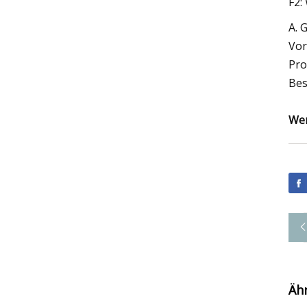
F2:
A. 
Vor
Pro
Bes
Wen
Äh