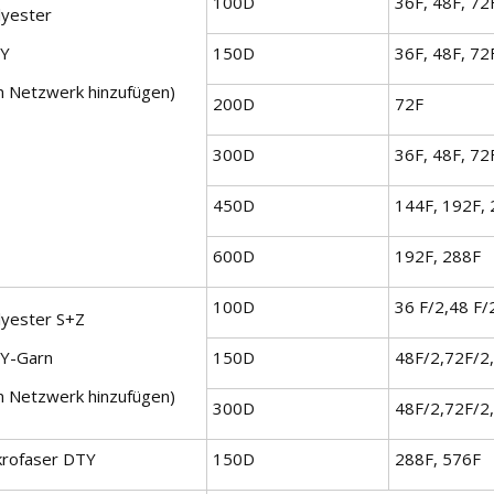
100D
36F, 48F, 72
lyester
Y
150D
36F, 48F, 72
in Netzwerk hinzufügen)
200D
72F
300D
36F, 48F, 72
450D
144F, 192F,
600D
192F, 288F
100D
36 F/2,48 F/
lyester S+Z
Y-Garn
150D
48F/2,72F/2
in Netzwerk hinzufügen)
300D
48F/2,72F/2
krofaser DTY
150D
288F, 576F