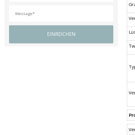
Gr
Ve
Lü
EINREICHEN
Tw
Ty
Ve
Pr
Ve