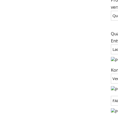
ver
Qua
Qua
Ent
La
Kon
Ve
FA