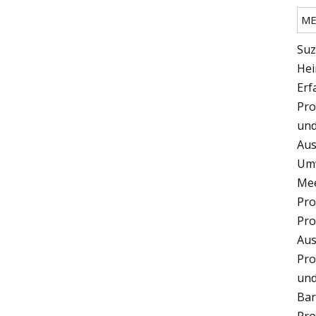
ME
Suz
Hei
Erf
Pro
und
Aus
Umw
Mee
Pro
Pro
Aus
Pro
und
Bar
Pro