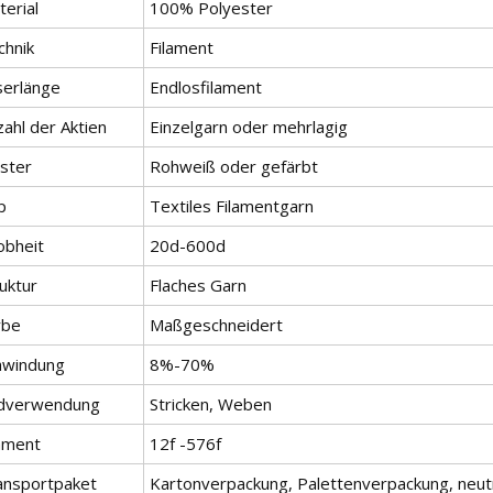
erial
100% Polyester
chnik
Filament
serlänge
Endlosfilament
ahl der Aktien
Einzelgarn oder mehrlagig
ster
Rohweiß oder gefärbt
p
Textiles Filamentgarn
obheit
20d-600d
uktur
Flaches Garn
rbe
Maßgeschneidert
hwindung
8%-70%
dverwendung
Stricken, Weben
lament
12f -576f
ansportpaket
Kartonverpackung, Palettenverpackung, neut