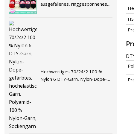
ausgefallenes, ringgesponnenes
He
Nylon-Acrylwolle-Handstrickgarn
HS
Pr
Pr
DT
Po
Hochwertiges 70/24/2 100 %
Nylon 6 DTY-Garn, Nylon-Dope-
Pr
gefärbtes, hochelastisches Garn,
Polyamid-100 % Nylon-Garn,
Sockengarn