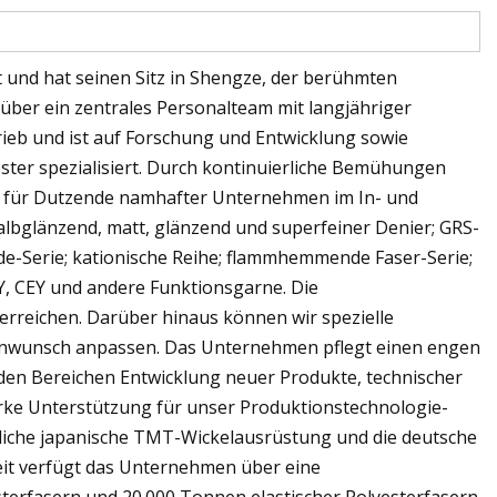
 und hat seinen Sitz in Shengze, der berühmten
über ein zentrales Personalteam mit langjähriger
ieb und ist auf Forschung und Entwicklung sowie
ster spezialisiert. Durch kontinuierliche Bemühungen
n für Dutzende namhafter Unternehmen im In- und
albglänzend, matt, glänzend und superfeiner Denier; GRS-
ide-Serie; kationische Reihe; flammhemmende Faser-Serie;
Y, CEY und andere Funktionsgarne. Die
 erreichen. Darüber hinaus können wir spezielle
enwunsch anpassen. Das Unternehmen pflegt einen engen
den Bereichen Entwicklung neuer Produkte, technischer
arke Unterstützung für unser Produktionstechnologie-
tliche japanische TMT-Wickelausrüstung und die deutsche
it verfügt das Unternehmen über eine
sterfasern und 20.000 Tonnen elastischer Polyesterfasern