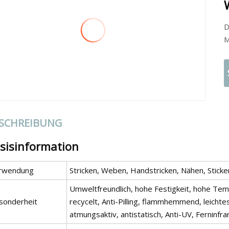
D
M
SCHREIBUNG
sisinformation
rwendung
Stricken, Weben, Handstricken, Nähen, Sticke
Umweltfreundlich, hohe Festigkeit, hohe Temp
sonderheit
recycelt, Anti-Pilling, flammhemmend, leichte
atmungsaktiv, antistatisch, Anti-UV, Ferninfra