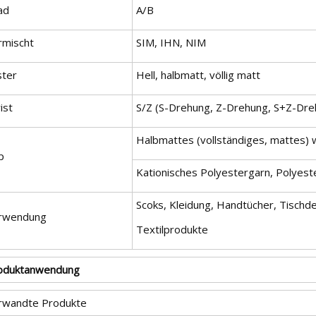
ad
A/B
rmischt
SIM, IHN, NIM
ster
Hell, halbmatt, völlig matt
ist
S/Z (S-Drehung, Z-Drehung, S+Z-Dre
Halbmattes (vollständiges, mattes)
p
Kationisches Polyestergarn, Polyest
Scoks, Kleidung, Handtücher, Tischd
rwendung
Textilprodukte
oduktanwendung
rwandte Produkte