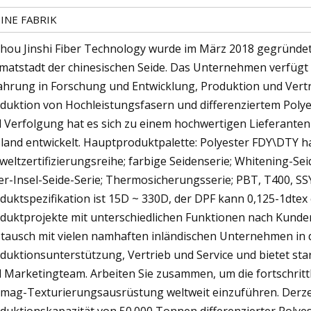
INE FABRIK
hou Jinshi Fiber Technology wurde im März 2018 gegründet
matstadt der chinesischen Seide. Das Unternehmen verfügt 
ahrung in Forschung und Entwicklung, Produktion und Vertr
duktion von Hochleistungsfasern und differenziertem Polye
 Verfolgung hat es sich zu einem hochwertigen Lieferante
land entwickelt. Hauptproduktpalette: Polyester FDY\DTY h
eltzertifizierungsreihe; farbige Seidenserie; Whitening-Se
r-Insel-Seide-Serie; Thermosicherungsserie; PBT, T400, SS
duktspezifikation ist 15D ~ 330D, der DPF kann 0,125-1dtex
duktprojekte mit unterschiedlichen Funktionen nach Kund
tausch mit vielen namhaften inländischen Unternehmen in 
duktionsunterstützung, Vertrieb und Service und bietet st
 Marketingteam. Arbeiten Sie zusammen, um die fortschrit
mag-Texturierungsausrüstung weltweit einzuführen. Derze
duktionskapazität von 50.000 Tonnen differenzierter Polye