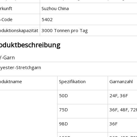
rkunft
Suzhou China
-Code
5402
oduktionskapazität
3000 Tonnen pro Tag
oduktbeschreibung
Y-Garn
lyester-Stretchgarn
oduktname
Spezifikation
Garnanzahl
50D
24F, 36F
75D
36F, 48F, 72
98D
36F