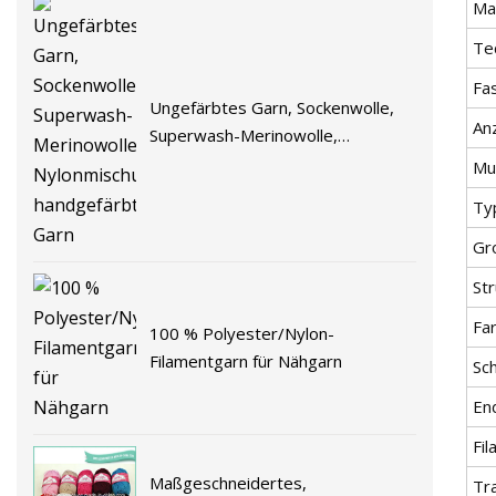
Mat
Te
Fa
Ungefärbtes Garn, Sockenwolle,
Anz
Superwash-Merinowolle,
Nylonmischung, handgefärbtes
Mu
Garn
Ty
Gr
Str
Fa
100 % Polyester/Nylon-
Filamentgarn für Nähgarn
Sc
En
Fi
Maßgeschneidertes,
Tr