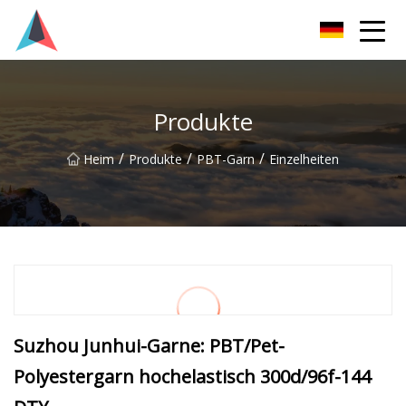
Guangdong BrightForward Ventures Co., Ltd
Produkte
/
/
/
Heim
Produkte
PBT-Garn
Einzelheiten
Suzhou Junhui-Garne: PBT/Pet-
Polyestergarn hochelastisch 300d/96f-144